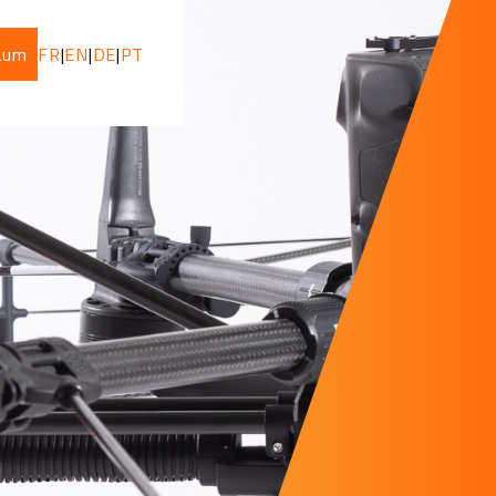
Raum
FR
|
EN
|
DE
|
PT