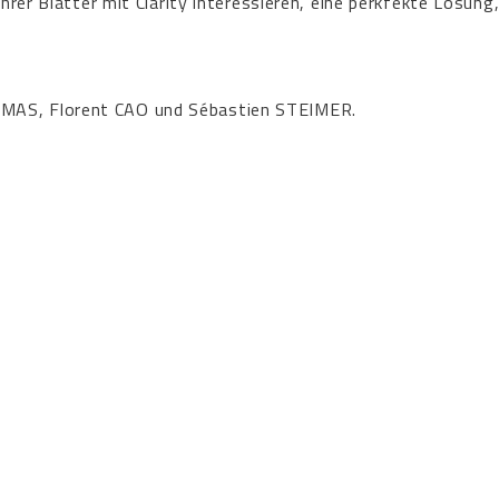
Ihrer Blätter mit Clarity interessieren, eine perkfekte Lösung
LMAS, Florent CAO und Sébastien STEIMER.