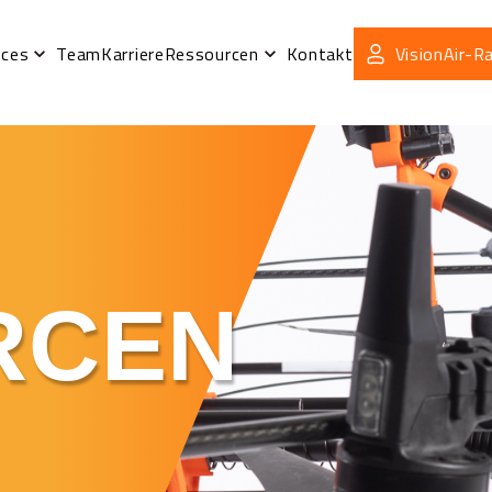
ices
Team
Karriere
Ressourcen
Kontakt
VisionAir-
RCEN