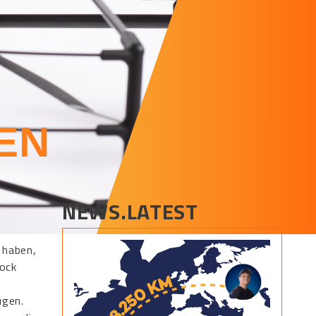
EN
NEWS.LATEST
 haben,
lock
ugen.