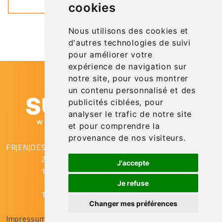
cookies
Nous utilisons des cookies et
d'autres technologies de suivi
pour améliorer votre
expérience de navigation sur
notre site, pour vous montrer
un contenu personnalisé et des
publicités ciblées, pour
analyser le trafic de notre site
et pour comprendre la
provenance de nos visiteurs.
FR
|
EN
|
DE
SupAirVision
2 rue Gustave Eiffel
J'accepte
10430 Rosières Près Troyes
Je refuse
T. (+33) (0)3.25.78.08.53
Changer mes préférences
© SUPAIRVISION - 2022
Impressum
Cookie-Richtlinie