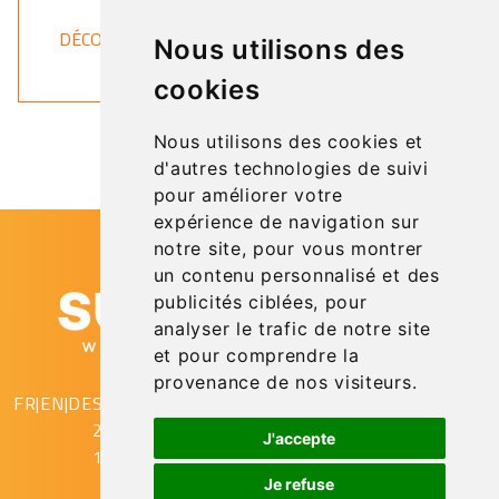
DÉCOUVRIR
Nous utilisons des
cookies
Nous utilisons des cookies et
d'autres technologies de suivi
pour améliorer votre
expérience de navigation sur
notre site, pour vous montrer
un contenu personnalisé et des
publicités ciblées, pour
analyser le trafic de notre site
et pour comprendre la
provenance de nos visiteurs.
FR
|
EN
|
DE
SupAirVision
2 rue Gustave Eiffel
J'accepte
10430 Rosières Près Troyes
Je refuse