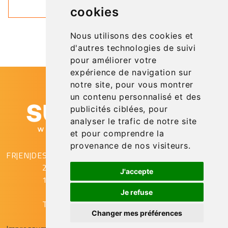
cookies
Nous utilisons des cookies et
d'autres technologies de suivi
pour améliorer votre
expérience de navigation sur
notre site, pour vous montrer
un contenu personnalisé et des
publicités ciblées, pour
analyser le trafic de notre site
et pour comprendre la
provenance de nos visiteurs.
FR
|
EN
|
DE
SupAirVision
2 rue Gustave Eiffel
J'accepte
10430 Rosières Près Troyes
Je refuse
T. (+33) (0)3.25.78.08.53
Changer mes préférences
© SUPAIRVISION - 2022