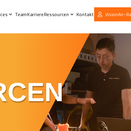
ices
Team
Karriere
Ressourcen
Kontakt
VisionAir-
RCEN