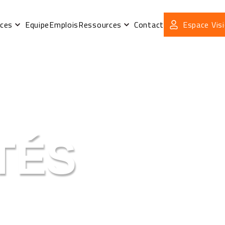
ices
Equipe
Emplois
Ressources
Contact
Espace Visi
TÉS