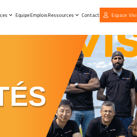
ices
Equipe
Emplois
Ressources
Contact
Espace Visi
TÉS