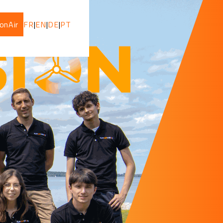
onAir
FR
|
EN
|
DE
|
PT