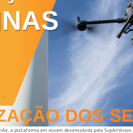
INAS
ZAÇÃO DOS S
onAir, a plataforma em nuvem desenvolvida pela SupAirVision