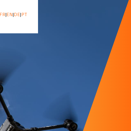
FR
|
EN
|
DE
|
PT