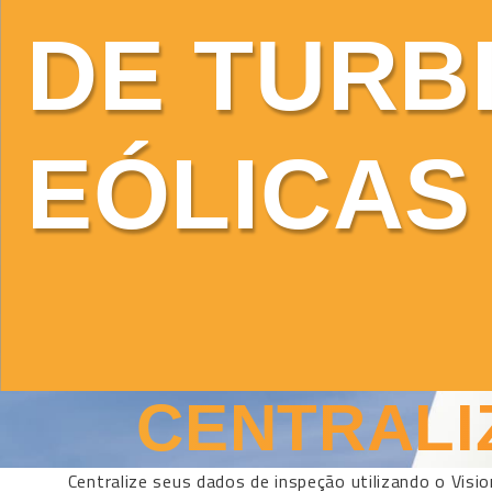
DE TURB
EÓLICAS
CENTRALI
Centralize seus dados de inspeção utilizando o Visi