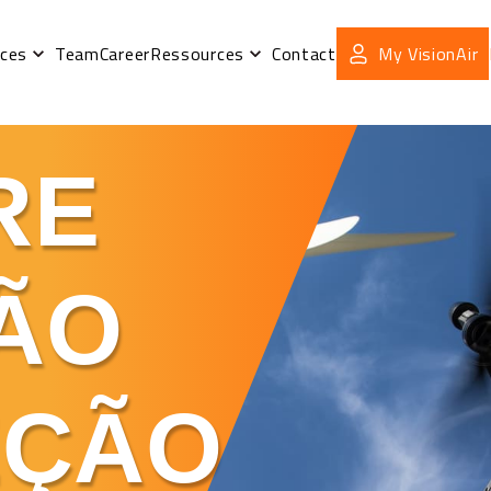
ices
Team
Career
Ressources
Contact
My VisionAir
RE
ÃO
EÇÃO