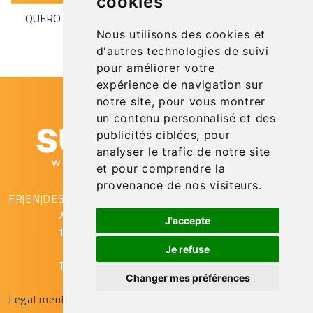
cookies
QUERO UMA DEMONSTRAÇÃO
Nous utilisons des cookies et
d'autres technologies de suivi
pour améliorer votre
expérience de navigation sur
notre site, pour vous montrer
un contenu personnalisé et des
publicités ciblées, pour
analyser le trafic de notre site
et pour comprendre la
provenance de nos visiteurs.
FR
|
EN
|
DE
SupAirVision
2 rue Gustave Eiffel
J'accepte
10430 Rosières Près Troyes
Je refuse
T. (+33) (0)3.25.78.08.53
Changer mes préférences
© SUPAIRVISION - 2022
Legal mentions
Cookies policy