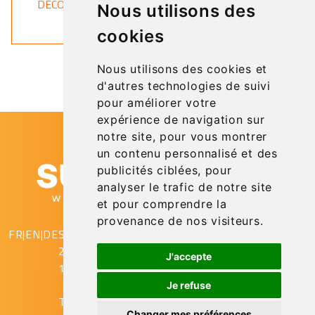
DÉCOUVRIR
Nous utilisons des
cookies
Nous utilisons des cookies et
d'autres technologies de suivi
pour améliorer votre
expérience de navigation sur
notre site, pour vous montrer
un contenu personnalisé et des
publicités ciblées, pour
analyser le trafic de notre site
et pour comprendre la
provenance de nos visiteurs.
FR
|
EN
|
DE
SupAirVision
2 rue Gustave Eiffel
J'accepte
10430 Rosières Près Troyes
Je refuse
T. (+33) (0)3.25.78.08.53
Changer mes préférences