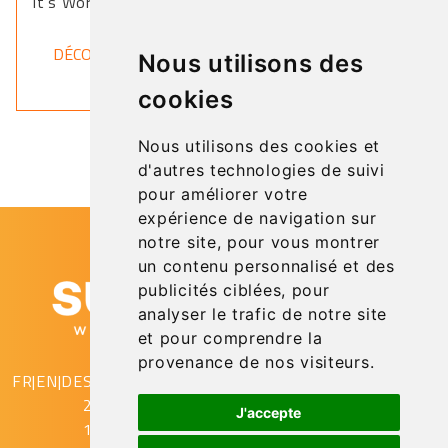
it's World Map.
DÉCOUVRIR
Nous utilisons des
cookies
Nous utilisons des cookies et
d'autres technologies de suivi
pour améliorer votre
expérience de navigation sur
notre site, pour vous montrer
un contenu personnalisé et des
publicités ciblées, pour
analyser le trafic de notre site
et pour comprendre la
provenance de nos visiteurs.
FR
|
EN
|
DE
SupAirVision
2 rue Gustave Eiffel
J'accepte
10430 Rosières Près Troyes