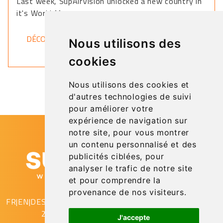
Last week, SupAirVision unlocked a new country in
it's World Map.
DÉCOUVRIR
Nous utilisons des
cookies
Nous utilisons des cookies et
d'autres technologies de suivi
pour améliorer votre
expérience de navigation sur
notre site, pour vous montrer
un contenu personnalisé et des
publicités ciblées, pour
analyser le trafic de notre site
et pour comprendre la
provenance de nos visiteurs.
FR
|
EN
|
DE
SupAirVision
2 rue Gustave Eiffel
J'accepte